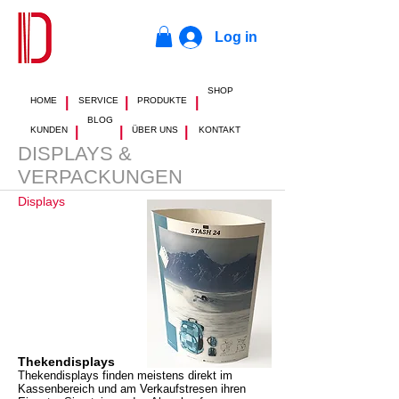
Log in
SHOP
|
|
|
HOME
SERVICE
PRODUKTE
BLOG
|
|
|
KUNDEN
ÜBER UNS
KONTAKT
DISPLAYS &
VERPACKUNGEN
Displays
Thekendisplays
Thekendisplays finden meistens direkt im
Kassenbereich und am Verkaufstresen ihren