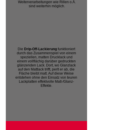
Weiterverarbeitungen wie Rillen o.Ä.
sind weiterhin möglich.
Die
Drip-Off-Lackierung
funktioniert
durch das Zusammenspiel von einem
speziellen, matten Drucklack und
einem vollflächig darüber gedruckten
glänzenden Lack. Dort, wo Glanzlack
auf den Mattlack trifft, perlt er ab, die
Fläche bleibt matt. Auf diese Weise
entstehen ohne den Einsatz von teuren
Lackplatten effektvolle Matt-/Glanz-
Effekte.