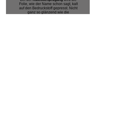
Folie, wie der Name schon sagt, kalt
auf den Bedruckstoff gepresst. Nicht
ganz so glänzend wie die
Heißfolienprägung, allerdings
passgenauer und lässt sich
hinterher mit Hybridfarben und UV-
Farben bedrucken.
Beim
Kaschieren
werden zwei oder
mehr Lagen unterschiedlicher oder
gleicher Materialien miteinander
verbunden. Dies steigert einerseits
die Stabilität, andererseits kann man
damit schöne und Nützliche Effekte
erzielen. Beispielsweise kann man
Farbigen Karton und weißes Papier
Kaschieren.