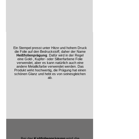
Ein Stempel presst unter Hitze und hohem Druck
die Folie auf den Bedruckstoff, daher der Name
Heißfolienprägung
. Dafür wird in der Regel
eine Gold-, Kupfer- oder Silberfarbene Folie
verwendet, aber es kann natürlich auch eine
andere Metallicfarbe verwendet werden. Das
Produkt wirkt hochwertig, die Prägung hat einen
schönen Glanz und hebt es von seinesgleichen
ab.
Bei der
Kaltfolienprägung
wird die