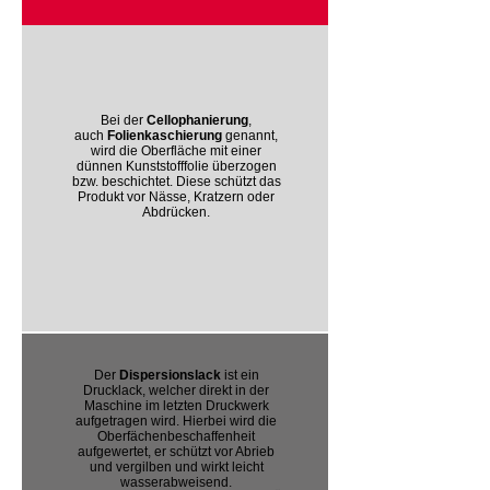
Bei der
Cellophanierung
,
auch
Folienkaschierung
genannt,
wird die Oberfläche mit einer
dünnen Kunststofffolie überzogen
bzw. beschichtet. Diese schützt das
Produkt vor Nässe, Kratzern oder
Abdrücken.
Der
Dispersionslack
ist ein
Drucklack, welcher direkt in der
Maschine im letzten Druckwerk
aufgetragen wird. Hierbei wird die
Oberfächenbeschaffenheit
aufgewertet, er schützt vor Abrieb
und vergilben und wirkt leicht
wasserabweisend.