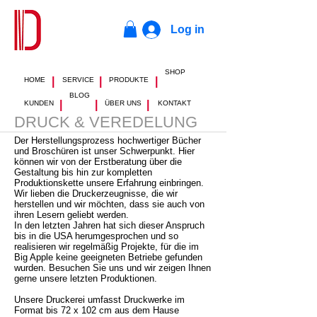
Log in
SHOP
|
|
|
HOME
SERVICE
PRODUKTE
BLOG
|
|
|
KUNDEN
ÜBER UNS
KONTAKT
DRUCK & VEREDELUNG
Der Herstellungsprozess hochwertiger Bücher
und Broschüren ist unser Schwerpunkt. Hier
können wir von der Erstberatung über die
Gestaltung bis hin zur kompletten
Produktionskette unsere Erfahrung einbringen.
Wir lieben die Druckerzeugnisse, die wir
herstellen und wir möchten, dass sie auch von
ihren Lesern geliebt werden.
In den letzten Jahren hat sich dieser Anspruch
bis in die USA herumgesprochen und so
realisieren wir regelmäßig Projekte, für die im
Big Apple keine geeigneten Betriebe gefunden
wurden. Besuchen Sie uns und wir zeigen Ihnen
gerne unsere letzten Produktionen.
Unsere Druckerei umfasst Druckwerke im
Format bis 72 x 102 cm aus dem Hause